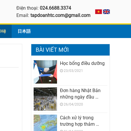
Điện thoại:
024.6688.3374
Email:
tapdoanhtc.com@gmail.com
 Hệ
日本語
BÀI VIẾT MỚI
Học bổng điều dưỡng
23/03/2021
Đơn hàng Nhật Bản
những ngày đầu …
26/04/2020
Cách xử lý trong
trường hợp thảm …